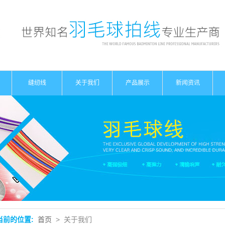
缝纫线
关于我们
产品展示
新闻资讯
公司简介
羽毛球线
公司动态
资质荣誉
网球线
行业动态
缝纫线系列
专业知识
当前的位置:
首页
>
关于我们