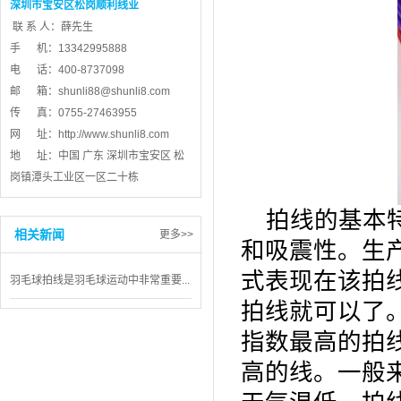
深圳市宝安区松岗顺利线业
联 系 人：薛先生
手 机：13342995888
电 话：400-8737098
邮 箱：
shunli88@shunli8.com
传 真：0755-27463955
网 址：
http://www.shunli8.com
地 址：中国 广东 深圳市宝安区 松
岗镇潭头工业区一区二十栋
拍线的基本
相关新闻
更多>>
和吸震性。生
式表现在该拍
羽毛球拍线是羽毛球运动中非常重要...
拍线就可以了
指数最高的拍
高的线。一般