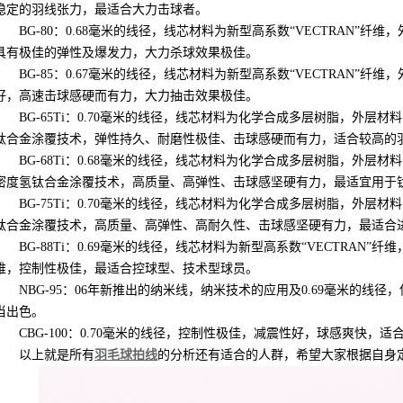
稳定的羽线张力，最适合大力击球者。
BG-80：0.68毫米的线径，线芯材料为新型高系数“VECTRAN”纤
具有极佳的弹性及爆发力，大力杀球效果极佳。
BG-85：0.67毫米的线径，线芯材料为新型高系数“VECTRAN”纤
好，高速击球感硬而有力，大力抽击效果极佳。
BG-65Ti：0.70毫米的线径，线芯材料为化学合成多层树脂，外层
钛合金涂覆技术，弹性持久、耐磨性极佳、击球感硬而有力，适合较高的
BG-68Ti：0.68毫米的线径，线芯材料为化学合成多层树脂，外层
密度氢钛合金涂覆技术，高质量、高弹性、击球感坚硬有力，最适宜用于
BG-75Ti：0.70毫米的线径，线芯材料为化学合成多层树脂，外层
钛合金涂覆技术，高质量、高弹性、高耐久性、击球感坚硬有力，最适合
BG-88Ti：0.69毫米的线径，线芯材料为新型高系数“VECTRAN”
维，控制性极佳，最适合控球型、技术型球员。
NBG-95：06年新推出的纳米线，纳米技术的应用及0.69毫米的线径
当出色。
CBG-100：0.70毫米的线径，控制性极佳，减震性好，球感爽快，适
以上就是所有
羽毛球拍线
的分析还有适合的人群，希望大家根据自身