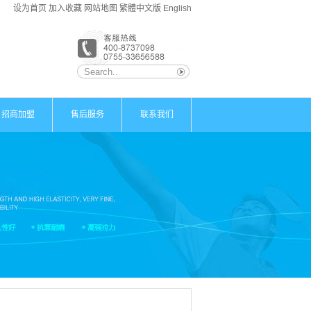
设为首页
加入收藏
网站地图
繁體中文版
English
招商加盟
售后服务
联系我们
加盟优势
联系方式
招商政策
电子地图
加盟支持
在线留言
加盟流程