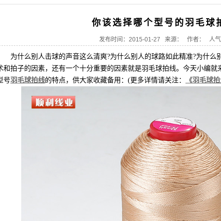
你该选择哪个型号的羽毛球
发布时间：2015-01-27 来源： 作者： 人
为什么别人击球的声音这么清爽?为什么别人的球路如此精准?为什么别
术和拍子的因素，还有一个十分重要的因素就是羽毛球拍线。今天小编就来
型号
羽毛球拍线
的特点，供大家收藏备用：(更多详情请关注：
《羽毛球拍