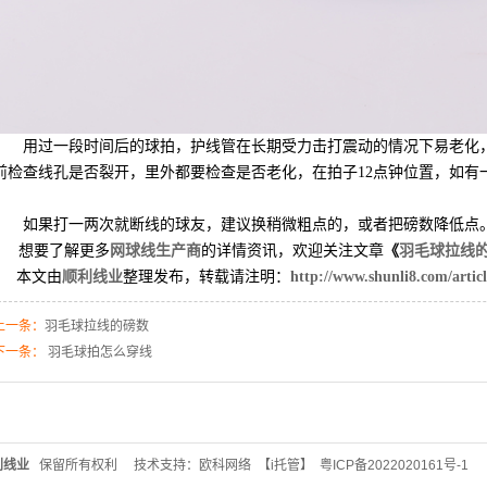
用过一段时间后的球拍，护线管在长期受力击打震动的情况下易老化，
前检查线孔是否裂开，里外都要检查是否老化，在拍子12点钟位置，如有
如果打一两次就断线的球友，建议换稍微粗点的，或者把磅数降低点
想要了解更多
网球线生产商
的详情资讯，欢迎关注文章
《
羽毛球拉线
本文由
顺利线业
整理发布，转载请注明：
http://www.shunli8.com/artic
上一条：
羽毛球拉线的磅数
下一条：
羽毛球拍怎么穿线
利线业
保留所有权利 技术支持：
欧科网络
【
i托管
】
粤ICP备2022020161号-1