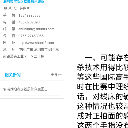
深圳市宝安区松岗顺利线业
联 系 人：薛先生
手 机：13342995888
电 话：400-8737098
邮 箱：
shunli88@shunli8.com
传 真：0755-27463955
网 址：
http://www.shunli8.com
地 址：中国 广东 深圳市宝安区 松
一、可能存
岗镇潭头工业区一区二十栋
杀技术用得比
相关新闻
更多>>
等这些国际高
时在比赛中理
羽毛球拍老走线是什么原因...
话，对线床的
这种情况也较
成对正拍面的
这两个手指没