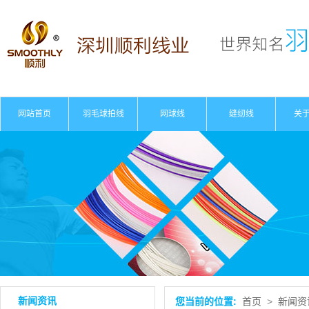
网站首页
羽毛球拍线
网球线
缝纫线
关
公
资
新闻资讯
您当前的位置:
首页
>
新闻资