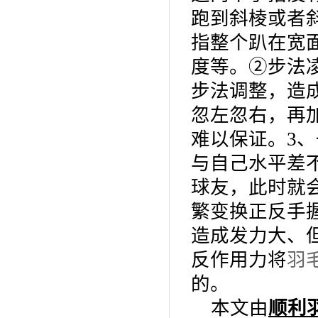
跑到斜棱或者
指整个趴在宽
度等。②步法
步法调整，造
忽左忽右，再
难以保证。3
与自己水平差
球友，此时就
繁变换正反手
造成发力大、
反作用力将
羽
的。
本文由
顺利