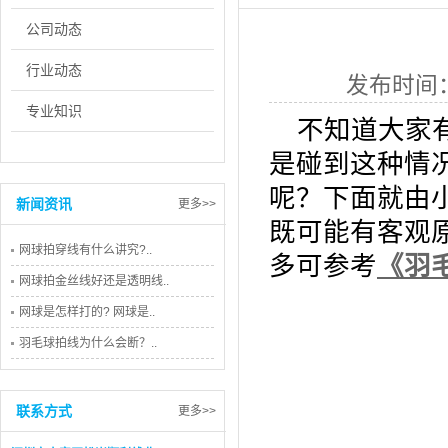
公司动态
行业动态
发布时间：
专业知识
不知道大家
是碰到这种情
呢？下面就由
新闻资讯
更多>>
既可能有客观
网球拍穿线有什么讲究?..
多可参考
《
羽
网球拍金丝线好还是透明线..
网球是怎样打的? 网球是..
羽毛球拍线为什么会断？..
联系方式
更多>>