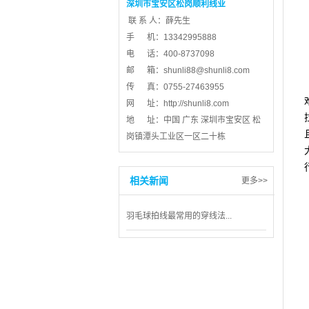
深圳市宝安区松岗顺利线业
联 系 人：薛先生
手 机：13342995888
电 话：400-8737098
邮 箱：
shunli88@shunli8.com
传 真：0755-27463955
网 址：
http://shunli8.com
地 址：中国 广东 深圳市宝安区 松
岗镇潭头工业区一区二十栋
相关新闻
更多>>
羽毛球拍线最常用的穿线法...