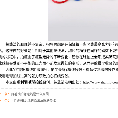
拉线法的原理并不复杂，指导思想是在保证每一条竖线最高张力的前
紧，这样做的好处是：相对于其他拉线法，甜区的横线在同样的磅数下能
线的过程中，拍框由于框型走势的不断变化，磅数在球拍上会形成实际磅
此球拍会受到不平衡的压力而不断发生微细的变形，从而导致最早收紧的
因此YY提出横线加磅10%，拍尖头5行横线磅数不得超过25磅的操
使
羽毛球拍线
过高的张力导致拍心横线变软。
本文由
顺利羽毛球拍线
原创，转载请注明出处：
http://www.shunli8.com
上一条：
羽毛球拍老走线是什么原因
下一条：
羽毛球拍走线的原因及解决办法