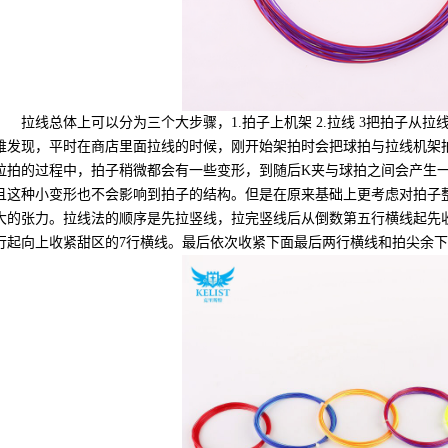
拉线总体上可以分为三个大步骤，1.拍子上机架 2.拉线 3把拍子从
难发现，平时在商店里面拉线的时候，刚开始架拍时会把球拍与拉线机架
拉拍的过程中，拍子稍微都会有一些变形，到随后K夹与球拍之间会产生
且这种小变形也不会影响到拍子的结构。但是在原来基础上更考虑对拍子
大的张力。拉线法的顺序是先拉竖线，拉完竖线后从倒数第五行横线起先
行起向上收紧甜区的7行横线。最后依次收紧下面最后两行横线和拍尖余