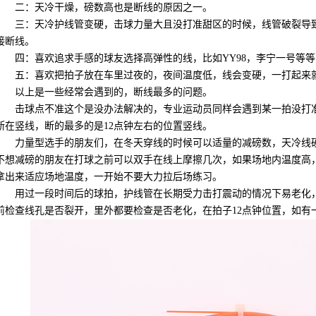
二：天冷干燥，磅数高也是断线的原因之一。
三：天冷护线管变硬，击球力量大且没打准甜区的时候，线管破裂导致
接断线。
四：喜欢追求手感的球友选择高弹性的线，比如YY98，李宁一号等等
五：喜欢把拍子放在车里过夜的，夜间温度低，线会变硬，一打起来
以上是一些经常会遇到的，断线最多的问题。
击球点不准这个是没办法解决的，专业运动员同样会遇到某一拍没打准
断在竖线，断的最多的是12点钟左右的位置竖线。
力量型选手的朋友们，在冬天穿线的时候可以适量的减磅数，天冷线硬
不想减磅的朋友在打球之前可以双手在线上摩擦几次，如果场地内温度高
拿出来适应场地温度，一开始不要大力拉后场练习。
用过一段时间后的球拍，护线管在长期受力击打震动的情况下易老化，
前检查线孔是否裂开，里外都要检查是否老化，在拍子12点钟位置，如有