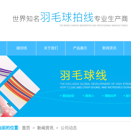
缝纫线
关于我们
产品展示
新闻资讯
公司简介
羽毛球线
公司动态
资质荣誉
网球线
行业动态
缝纫线系列
专业知识
当前的位置:
首页
>
新闻资讯
>
公司动态