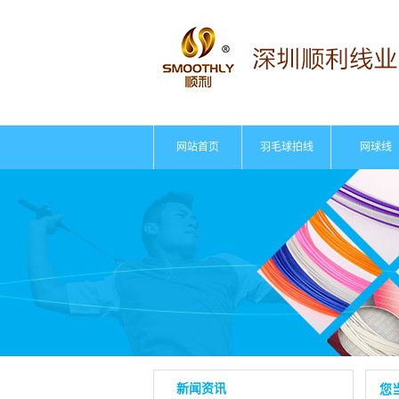
网站首页
羽毛球拍线
网球线
新闻资讯
您