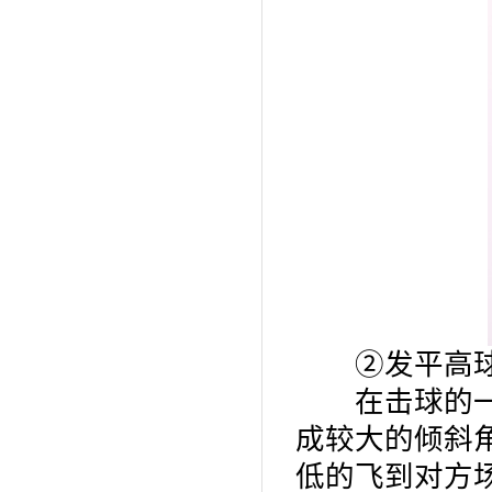
②发平高球
在击球的一瞬
成较大的倾斜
低的飞到对方