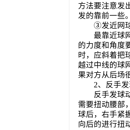
方法要注意发
发的靠前一些
③发近网球
最靠近球网的
的力度和角度
时，应斜着把
越过中线的球
果对方从后场
2、反手发
反手发球动作
需要扭动腰部
球后，右手紧
向后的进行扭