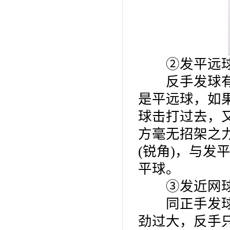
②发平远球
反手发球有个
是平远球，如
球击打过去，
方毫无招架之
(锐角)，与
平球。
③发近网球
同正手发球方
劲过大，反手