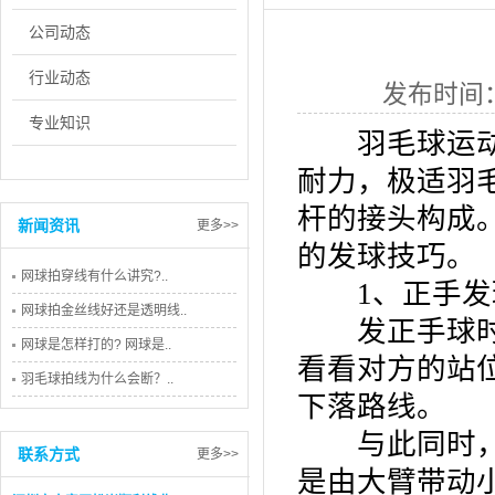
公司动态
行业动态
发布时间：
专业知识
羽毛球运动对
耐力，极适羽
杆的接头构成
新闻资讯
更多>>
的发球技巧。
网球拍穿线有什么讲究?..
1、正手发
网球拍金丝线好还是透明线..
发正手球时左
网球是怎样打的? 网球是..
看看对方的站
羽毛球拍线为什么会断？..
下落路线。
与此同时，右
联系方式
更多>>
是由大臂带动