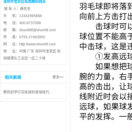
深圳市宝安区松岗顺利线业
羽毛球即将落
联 系 人：薛先生
向前上方击打
手 机：13342995888
电 话：400-8737098
击球时可以稍
邮 箱：
shunli88@shunli8.com
球位置不能高
传 真：0755-27463955
网 址：
http://www.shunli8.com
中击球，这是
地 址：中国 广东 深圳市宝安区 松
①发高远球
岗镇潭头工业区一区二十栋
如果想把球发
腕的力量，右
相关新闻
更多>>
高的击出，让
教你初学打羽毛球的发球技巧...
线附近时会以
远球，如果球
平的发挥。一