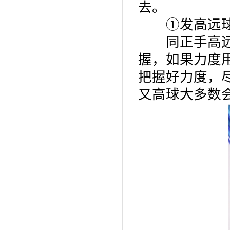
去。
①发高远球
同正手高远球
握，如果力度
把握好力度，
又高球大多数