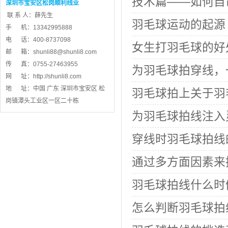
技术篇——如何自
深圳市宝安区松岗顺利线业
联 系 人：薛先生
羽毛球运动的起源
手 机：13342995888
电 话：400-8737098
女生打羽毛球的好
邮 箱：
shunli88@shunli8.com
传 真：0755-27463955
为羽毛球拍穿线，
网 址：
http://shunli8.com
地 址：中国 广东 深圳市宝安区 松
羽毛球拍上关于羽
岗镇潭头工业区一区二十栋
为羽毛球拍线注入
穿线时羽毛球拍线
通过多方面因素来
羽毛球拍线什么时
怎么判断羽毛球拍